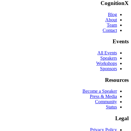
CognitionX
Blog
About
Team
Contact
Events
All Events
Speakers
Workshops
Sponsors
Resources
Become a Speaker
Press & Media
Community
Status
Legal
Privacy Policy