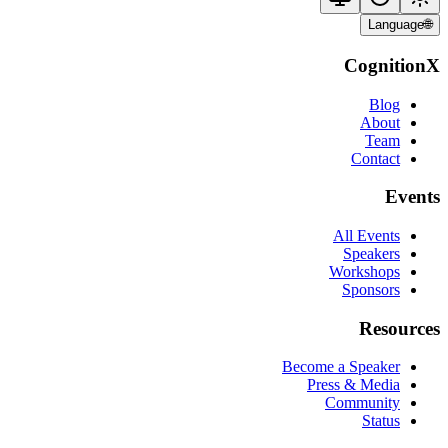
Language
🌐
CognitionX
Blog
About
Team
Contact
Events
All Events
Speakers
Workshops
Sponsors
Resources
Become a Speaker
Press & Media
Community
Status