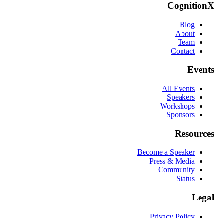
CognitionX
Blog
About
Team
Contact
Events
All Events
Speakers
Workshops
Sponsors
Resources
Become a Speaker
Press & Media
Community
Status
Legal
Privacy Policy